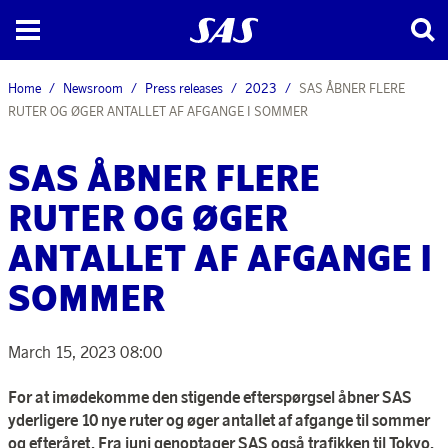
Home
Newsroom
Press releases
2023
SAS ÅBNER FLERE
RUTER OG ØGER ANTALLET AF AFGANGE I SOMMER
SAS ÅBNER FLERE
RUTER OG ØGER
ANTALLET AF AFGANGE I
SOMMER
March 15, 2023 08:00
For at imødekomme den stigende efterspørgsel åbner SAS
yderligere 10 nye ruter og øger antallet af afgange til sommer
og efteråret. Fra juni genoptager SAS også trafikken til Tokyo.