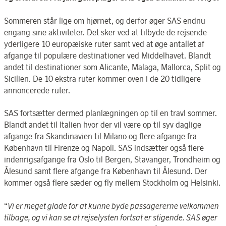
Sommeren står lige om hjørnet, og derfor øger SAS endnu
engang sine aktiviteter. Det sker ved at tilbyde de rejsende
yderligere 10 europæiske ruter samt ved at øge antallet af
afgange til populære destinationer ved Middelhavet. Blandt
andet til destinationer som Alicante, Malaga, Mallorca, Split og
Sicilien. De 10 ekstra ruter kommer oven i de 20 tidligere
annoncerede ruter.
SAS fortsætter dermed planlægningen op til en travl sommer.
Blandt andet til Italien hvor der vil være op til syv daglige
afgange fra Skandinavien til Milano og flere afgange fra
København til Firenze og Napoli. SAS indsætter også flere
indenrigsafgange fra Oslo til Bergen, Stavanger, Trondheim og
Ålesund samt flere afgange fra København til Ålesund. Der
kommer også flere sæder og fly mellem Stockholm og Helsinki.
“
Vi er meget glade for at kunne byde passagererne velkommen
tilbage, og vi kan se at rejselysten fortsat er stigende. SAS øger