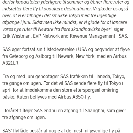
derfor kapaciteten yderligere til sommer og åbner flere ruter og
indsætter flere fly til populære destinationer. Vi glæder os også
over, at vi er tilbage i det smukke Tokyo med tre ugentlige
afgange i juni. Sidst men ikke mindst, er vi glade for at lancere
vores nye ruter til Newark fra flere skandinaviske byer
” siger
Erik Westman, EVP Network and Revenue Management i SAS.
SAS øger fortsat sin tilstedeværelse i USA og begynder at flyve
fra Gøteborg og Aalborg til Newark, New York, med en Airbus
A321LR.
Fra og med juni genoptager SAS trafikken til Haneda, Tokyo,
tre gange om ugen. Før det vil SAS sende flere fly til Tokyo i
april for at imødekomme den store efterspørgsel omkring
påske. Ruten beflyves med Airbus A350-fly.
I foråret tilføjer SAS endnu en afgang til Shanghai, som giver
tre afgange om ugen.
SAS’ flyflåde består af nogle af de mest miljøvenlige fly på