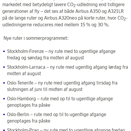
markedet med betydeligt lavere CO
-udledning end tidligere
2
generationer af fly – det ses af både Airbus A350 og A321LR
på de lange ruter og Airbus A320neo på korte ruter, hvor CO
-
2
udledningerne reduceres med mellem 15
% og 30
%.
Nye ruter i sommerprogrammet:
Stockholm-Firenze – ny rute med to ugentlige afgange
fredag og søndag fra midten af august
Stockholm-Larnaca – ny rute med ugentlig afgang lørdag fra
midten af august
Oslo-Tenerife – ny rute med ugentlig afgang tirsdag fra
slutningen af juni til midten af august
Oslo-Hamborg – rute med op til to ugentlige afgange
genoptages fra påske
Oslo-Berlin – rute med op til to ugentlige afgange
genoptages fra påske
Stockholm-Prag – ny rute med to ugentlige afgange fredag