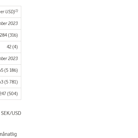
1)
oner USD)
mber 2023
 284 (316)
42 (4)
mber 2023
65 (5 186)
63 (5 781)
247 (504)
rs SEK/USD
månatlig