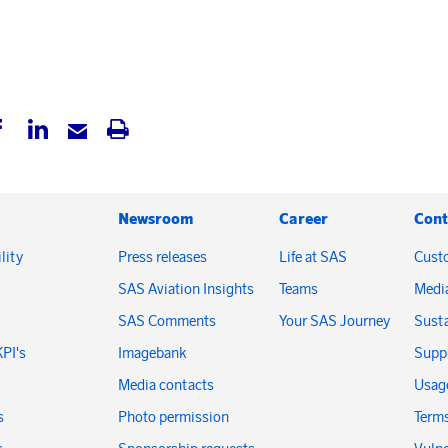
Newsroom
Career
Cont
lity
Press releases
Life at SAS
Cust
SAS Aviation Insights
Teams
Medi
SAS Comments
Your SAS Journey
Susta
KPI's
Imagebank
Suppl
Media contacts
Usage
s
Photo permission
Terms