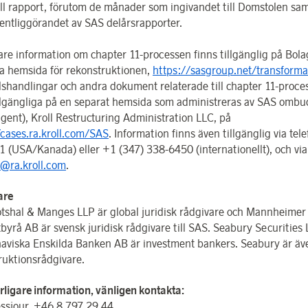
ell rapport, förutom de månader som ingivandet till Domstolen sa
entliggörandet av SAS delårsrapporter.
gare information om chapter 11-processen finns tillgänglig på Bola
da hemsida för rekonstruktionen,
https://sasgroup.net/transforma
shandlingar och andra dokument relaterade till chapter 11-proce
illgängliga på en separat hemsida som administreras av SAS ombud
agent), Kroll Restructuring Administration LLC, på
/cases.ra.kroll.com/SAS
. Information finns även tillgänglig via tel
1 (USA/Kanada) eller +1 (347) 338-6450 (internationellt), och via
@ra.kroll.com
.
are
otshal & Manges LLP är global juridisk rådgivare och Mannheimer
byrå AB är svensk juridisk rådgivare till SAS. Seabury Securities
aviska Enskilda Banken AB är investment bankers. Seabury är äv
ruktions­rådgivare.
erligare information, vänligen kontakta:
ssjour, +46 8 797 29 44