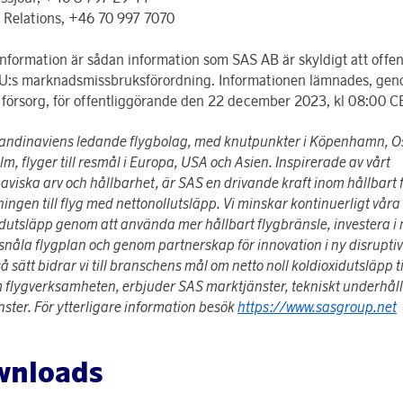
r Relations, +46 70 997 7070
nformation är sådan information som SAS AB är skyldigt att offen
EU:s marknadsmissbruksförordning. Informationen lämnades, ge
 försorg, för offentliggörande den 22 december 2023, kl 08:00 C
andinaviens ledande flygbolag, med knutpunkter i Köpenhamn, O
m, flyger till resmål i Europa, USA och Asien. Inspirerade av vårt
viska arv och hållbarhet, är SAS en drivande kraft inom hållbart f
ingen till flyg med nettonollutsläpp. Vi minskar kontinuerligt våra
idutsläpp genom att använda mer hållbart flygbränsle, investera i
snåla flygplan och genom partnerskap för innovation i ny disruptiv
å sätt bidrar vi till branschens mål om netto noll koldioxidutsläpp t
 flygverksamheten, erbjuder SAS marktjänster, tekniskt underhåll
nster. För ytterligare information besök
https://www.sasgroup.net
wnloads