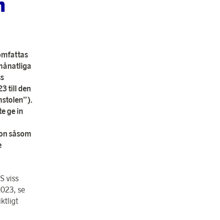
n
omfattas
 månatliga
ss
3 till den
mstolen”).
e ge in
ion såsom
e
S viss
2023, se
ktligt