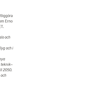
tliggöra
nom Erno
ET.
slo och
lyg och i
 nya
 teknik–
ill 2050.
 och