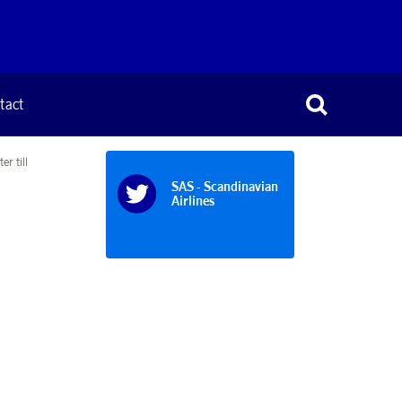
tact
er till
SAS - Scandinavian
Airlines
l