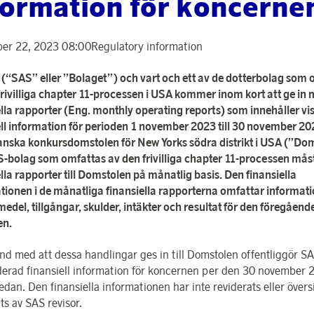
formation för koncerne
er 22, 2023 08:00
Regulatory information
(“SAS” eller ”Bolaget”) och vart och ett av de dotterbolag som 
frivilliga chapter 11-processen i USA kommer inom kort att ge in
ella rapporter (Eng. monthly operating reports) som innehåller vi
ell information för perioden 1 november 2023 till 30 november 202
nska konkursdomstolen för New Yorks södra distrikt i USA (”Do
S-bolag som omfattas av den frivilliga chapter 11-processen måst
lla rapporter till Domstolen på månatlig basis. Den finansiella
tionen i de månatliga finansiella rapporterna omfattar informat
medel, tillgångar, skulder, intäkter och resultat för den föregåend
n.
nd med att dessa handlingar ges in till Domstolen offentliggör SA
derad finansiell information för koncernen per den 30 november 
edan. Den finansiella informationen har inte reviderats eller översi
ts av SAS revisor.