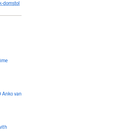
k-domstol
Time
O Anko van
with