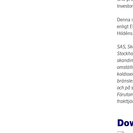
Investo
Denna i
enligt 
Hildéns
SAS, Sk
Stockhol
skandina
omställn
koldiox
bränsle
och på s
Förutom
frakttjä
Do