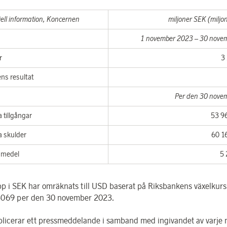
ell information, Koncernen
miljoner SEK (milj
1 november 2023 – 30 nove
r
3
ns resultat
Per den 30 nove
tillgångar
53 9
 skulder
60 1
a medel
5 
pp i SEK har omräknats till USD baserat på Riksbankens växelku
4069
per den 30 november 2023.
licerar ett pressmeddelande i samband med ingivandet av varje 