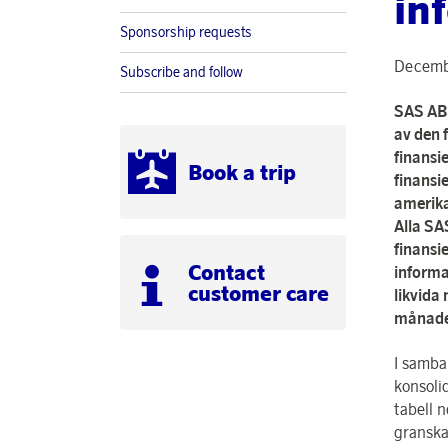
in
Sponsorship requests
Decemb
Subscribe and follow
SAS AB 
av den 
finansi
Book a trip
finansi
amerika
Alla SA
finansie
Contact
informa
customer care
likvida 
månade
I samba
konsoli
tabell n
granska