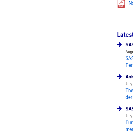
No
Lates
SAS
Augu
SAS
Per
Ank
July
The
der
SAS
July
Eur
mem