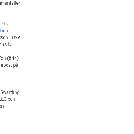
mmanfaller
gets
tion
.
ssen i USA
 (s.k.
efon (844)
 epost på
 Swartling
 LLC och
en