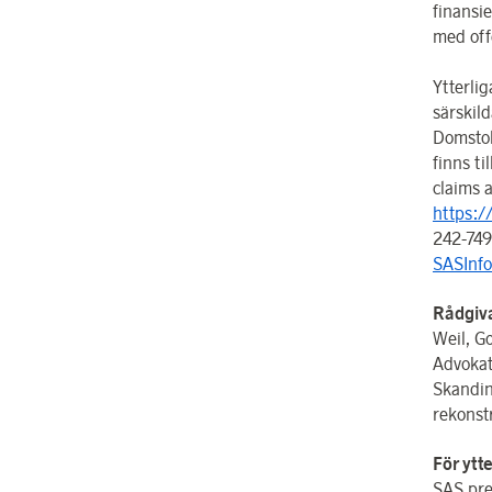
finansi
med off
Ytterli
särskil
Domstol
finns t
claims 
https:/
242-749
SASInfo
Rådgiv
Weil, G
Advokat
Skandin
rekonst
För ytt
SAS pre