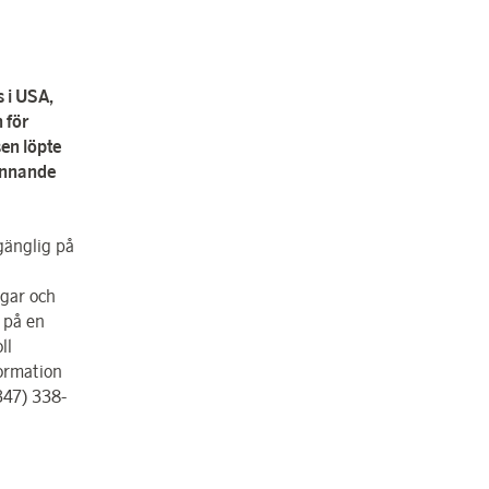
 i USA,
 för
sen löpte
vinnande
lgänglig på
ngar och
 på en
ll
formation
347) 338-