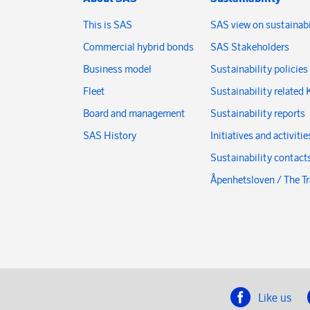
This is SAS
SAS view on sustainabi
Commercial hybrid bonds
SAS Stakeholders
Business model
Sustainability policies
Fleet
Sustainability related 
Board and management
Sustainability reports
SAS History
Initiatives and activitie
Sustainability contact
Åpenhetsloven / The T
Like us