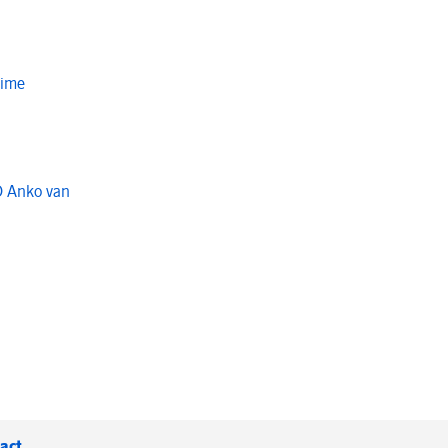
Time
O Anko van
act