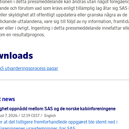
tionen i detta pressmeddelande kan ändras utan något föregåen
nde och förutom vad som krävs enligt tillämplig lag åtar sig SAS 
ller skyldighet att offentligt uppdatera eller granska några av de
ickande uttalandena, vare sig till följd av ny information, framtid
r eller i övrigt. Ingenting i detta pressmeddelande innefattar ell
som en resultatprognos.
wnloads
S utvarderingsprocess pagar
t news
ghet oppnådd mellom SAS og de norske kabinforeningene
st 7, 2026 / 12:19 CEST /
English
er at det tidligere fremforhandlede oppgjøret ble stemt ned i
foreningenes uravstemninger, har SAS...