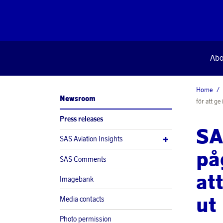
Abo
Home
Newsroom
för att ge
Press releases
SA
SAS Aviation Insights
påg
SAS Comments
att
Imagebank
ut
Media contacts
Photo permission