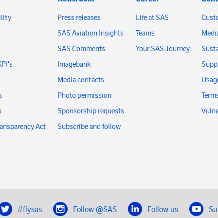
lity
Press releases
Life at SAS
Cust
SAS Aviation Insights
Teams
Medi
SAS Comments
Your SAS Journey
Susta
KPI's
Imagebank
Suppl
Media contacts
Usage
s
Photo permission
Terms
s
Sponsorship requests
Vulne
ransparency Act
Subscribe and follow
#flysas
Follow @SAS
Follow us
Su