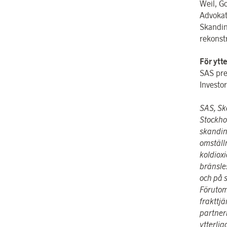
Weil, G
Advokat
Skandin
rekonstr
För ytt
SAS pre
Investo
SAS, Sk
Stockhol
skandin
omställn
koldiox
bränsle
och på s
Förutom
frakttj
partnerb
ytterli