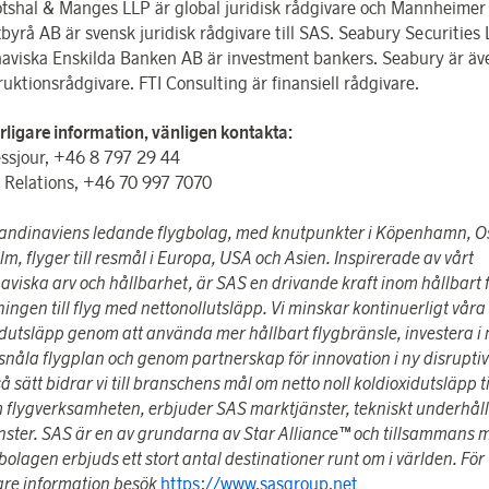
otshal & Manges LLP är global juridisk rådgivare och Mannheimer
byrå AB är svensk juridisk rådgivare till SAS. Seabury Securities
aviska Enskilda Banken AB är investment bankers. Seabury är äv
uktions­rådgivare. FTI Consulting är finansiell rådgivare.
erligare information, vänligen kontakta:
ssjour, +46 8 797 29 44
r Relations, +46 70 997 7070
andinaviens ledande flygbolag, med knutpunkter i Köpenhamn, O
m, flyger till resmål i Europa, USA och Asien. Inspirerade av vårt
aviska arv och hållbarhet, är
SAS en drivande kraft inom hållbart f
ingen till flyg med nettonollutsläpp. Vi minskar kontinuerligt våra
idutsläpp genom att använda mer hållbart flygbränsle, investera i
snåla flygplan och genom partnerskap för innovation i ny disruptiv
å sätt bidrar vi till branschens mål om netto noll koldioxidutsläpp t
 flygverksamheten, erbjuder SAS marktjänster, tekniskt underhåll
änster. SAS är en av grundarna av Star Alliance™ och tillsammans 
olagen erbjuds ett stort antal destinationer runt om i världen
.
För
gare information besök
https://www.sasgroup.net