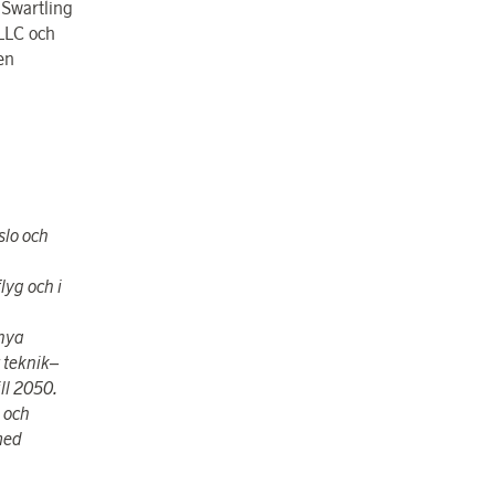
 Swartling
 LLC och
en
slo och
lyg och i
 nya
 teknik–
ill 2050.
 och
med