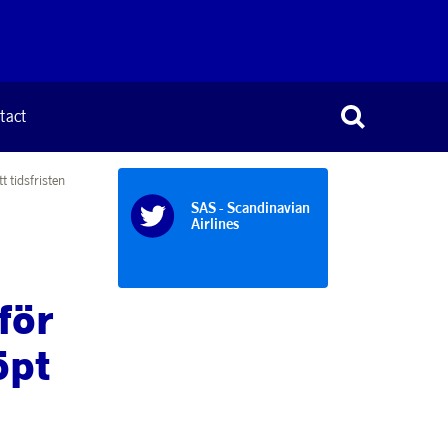
tact
t tidsfristen
SAS - Scandinavian
Airlines
 för
öpt