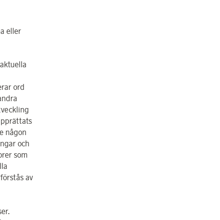
a eller
aktuella
erar ord
 andra
tveckling
upprättats
nte någon
ingar och
orer som
lla
förstås av
,
er.