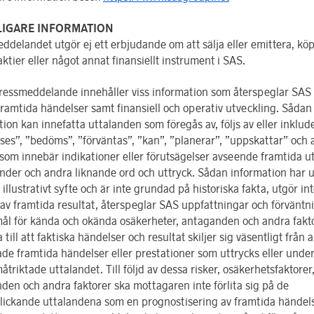
LIGARE INFORMATION
ddelandet utgör ej ett erbjudande om att sälja eller emittera, köp
ktier eller något annat finansiellt instrument i SAS.
ressmeddelande innehåller viss information som återspeglar SAS 
framtida händelser samt finansiell och operativ utveckling. Sådan
ion kan innefatta uttalanden som föregås av, följs av eller inklud
ses”, ”bedöms”, ”förväntas”, ”kan”, ”planerar”, ”uppskattar” och
 som innebär indikationer eller förutsägelser avseende framtida u
render och andra liknande ord och uttryck. Sådan information har 
 illustrativt syfte och är inte grundad på historiska fakta, utgör i
 av framtida resultat, återspeglar SAS uppfattningar och förväntn
mål för kända och okända osäkerheter, antaganden och andra fakt
 till att faktiska händelser och resultat skiljer sig väsentligt från a
ade framtida händelser eller prestationer som uttrycks eller under
åtriktade uttalandet. Till följd av dessa risker, osäkerhetsfaktorer
den och andra faktorer ska mottagaren inte förlita sig på de
lickande uttalandena som en prognostisering av framtida händels