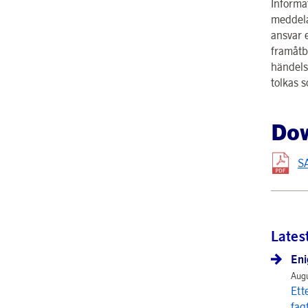
Informa
meddela
ansvar e
framåtbl
händelse
tolkas 
Do
SA
Lates
Eni
Augu
Ett
fag