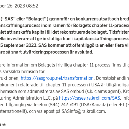
ber 26, 2023 08:52
(“SAS” eller “Bolaget”) genomför en konkurrensutsatt och bred
anskaffningsprocess inom ramen för Bolagets chapter 11-process
t att anskaffa kapital till det rekonstruerade bolaget. Tidsfristen
lla investerare att ge in slutliga bud i kapitalanskaffningsproces
25 september 2023. SAS kommer att offentliggöra en eller flera 
re så snart utvärderingsprocessen är avslutad.
are information om Bolagets frivilliga chapter 11-process finns til
s särskilda hemsida för
ruktionen,
https://sasgroup.net/transformation
. Domstolshandli
okument relaterade till chapter 11-processen i USA är tillgängliga
 hemsida som administreras av SAS ombud (s.k. claims agent), Kro
turing Administration LLC, på
https://cases.ra.kroll.com/SAS
. In
ven tillgänglig via telefon (844) 242-7491 (USA/Kanada) eller +1 (
ternationellt), och via epost på
SASInfo@ra.kroll.com
.
are