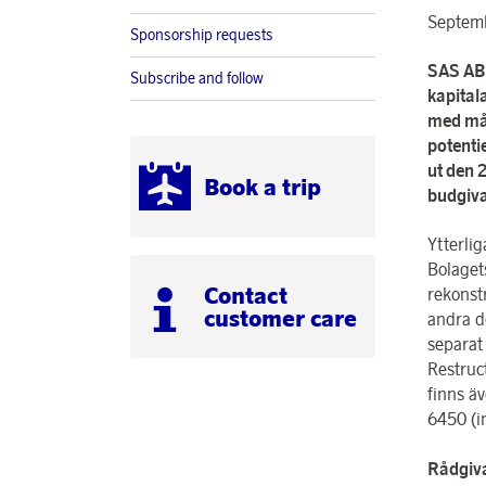
Septem
Sponsorship requests
SAS AB 
Subscribe and follow
kapital
med måle
potentie
ut den 
Book a trip
budgiva
Ytterlig
Bolaget
Contact
rekonst
customer care
andra d
separat
Restruc
finns ä
6450 (in
Rådgiv