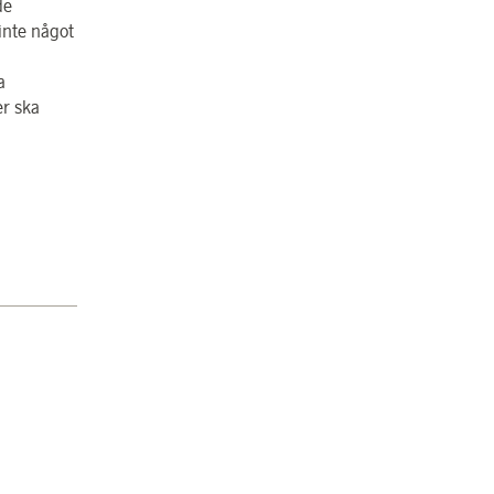
de
inte något
a
er ska