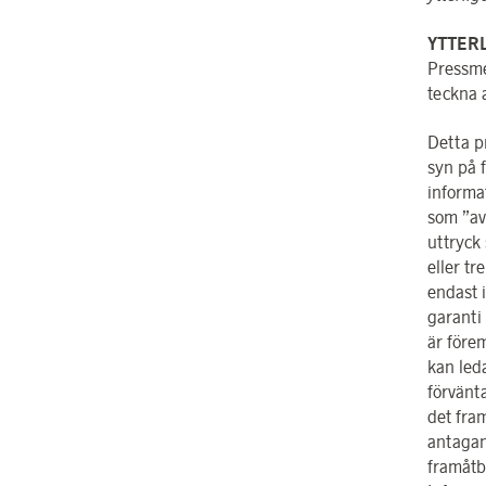
YTTER
Pressme
teckna a
Detta p
syn på 
informat
som ”av
uttryck
eller t
endast i
garanti
är före
kan leda
förvänt
det fram
antagan
framåtb