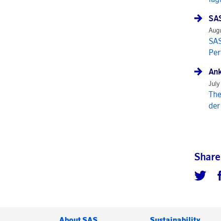
SAS
Augu
SAS
Per
Ank
July
The
der
Share
About SAS
Sustainability