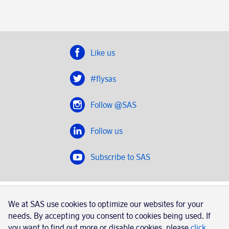
Like us
#flysas
Follow @SAS
Follow us
Subscribe to SAS
SAS 2020
We at SAS use cookies to optimize our websites for your
SAS AB, registration number 556606-8499, SE-195 87
needs. By accepting you consent to cookies being used. If
Stockholm, Sweden
you want to find out more or disable cookies, please
click