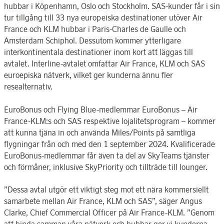
hubbar i Köpenhamn, Oslo och Stockholm. SAS-kunder får i sin
tur tillgång till 33 nya europeiska destinationer utöver Air
France och KLM hubbar i Paris-Charles de Gaulle och
Amsterdam Schiphol. Dessutom kommer
ytterligare
interkontinentala destinationer inom kort att läggas till
avtalet.
Interline-avtalet omfattar Air France, KLM och SAS
euroepiska nätverk, vilket ger kunderna ännu fler
resealternativ.
EuroBonus och Flying Blue-medlemmar EuroBonus – Air
France-KLM:s och SAS respektive lojalitetsprogram – kommer
att kunna tjäna in och använda Miles/Points på samtliga
flygningar från och med den 1 september 2024. Kvalificerade
EuroBonus-medlemmar får även ta del av SkyTeams tjänster
och förmåner, inklusive SkyPriority och tillträde till lounger.
”
Dessa avtal utgör ett viktigt steg mot ett nära kommersiellt
samarbete
mellan Air France, KLM och SAS”, säger Angus
Clarke, Chief Commercial Officer på Air France-KLM. ”Genom
att binda samman våra nätverk och hubbar ger vi kunderna