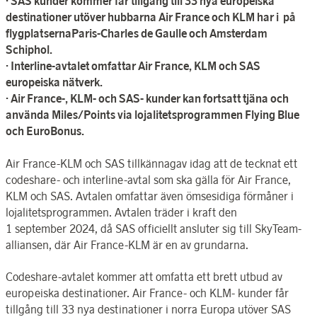
· SAS kunder kommer får tillgång till 33 nya europeiska
destinationer utöver hubbarna Air France och KLM har i på
flygplatsernaParis-Charles de Gaulle och Amsterdam
Schiphol.
· Interline-avtalet omfattar Air France, KLM och SAS
europeiska nätverk.
· Air France-, KLM- och SAS- kunder kan fortsatt tjäna och
använda Miles/Points via lojalitetsprogrammen Flying Blue
och EuroBonus.
Air France-KLM och SAS tillkännagav idag att de tecknat ett
codeshare- och interline-avtal som ska gälla för Air France,
KLM och SAS. Avtalen omfattar även ömsesidiga förmåner i
lojalitetsprogrammen. Avtalen träder i kraft den
1 september 2024, då SAS officiellt ansluter sig till SkyTeam-
alliansen, där Air France-KLM är en av grundarna.
Codeshare-avtalet kommer att omfatta ett brett utbud av
europeiska destinationer. Air France- och KLM- kunder får
tillgång till 33 nya destinationer i norra Europa utöver SAS