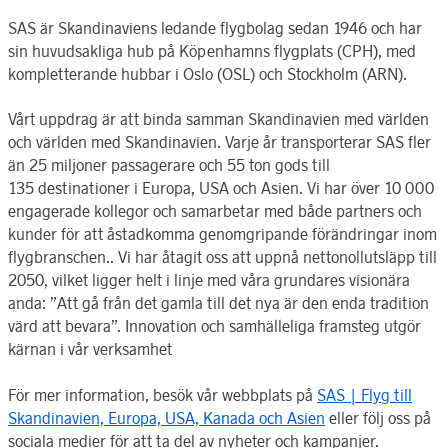
SAS är Skandinaviens ledande flygbolag sedan 1946 och har
sin huvudsakliga hub på Köpenhamns flygplats (CPH), med
kompletterande hubbar i Oslo (OSL) och Stockholm (ARN).
Vårt uppdrag är att binda samman Skandinavien med världen
och världen med Skandinavien. Varje år transporterar SAS fler
än 25 miljoner passagerare och 55 ton gods till
135 destinationer i Europa, USA och Asien.
Vi har över 10 000
engagerade kollegor och samarbetar med både partners och
kunder för att åstadkomma genomgripande förändringar inom
flygbranschen.
. Vi har åtagit oss att uppnå nettonollutsläpp till
2050, vilket ligger helt i linje med våra grundares visionära
anda: ”Att gå från det gamla till det nya är den enda tradition
värd att bevara”. Innovation och samhälleliga framsteg utgör
kärnan i vår verksamhet
För mer information, besök vår webbplats på
SAS | Flyg till
Skandinavien, Europa, USA, Kanada och Asien
eller följ oss på
sociala medier för att ta del av nyheter och kampanjer.