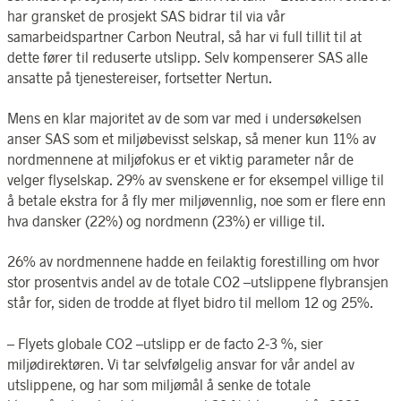
har gransket de prosjekt SAS bidrar til via vår
samarbeidspartner Carbon Neutral, så har vi full tillit til at
dette fører til reduserte utslipp. Selv kompenserer SAS alle
ansatte på tjenestereiser, fortsetter Nertun.
Mens en klar majoritet av de som var med i undersøkelsen
anser SAS som et miljøbevisst selskap, så mener kun 11% av
nordmennene at miljøfokus er et viktig parameter når de
velger flyselskap. 29% av svenskene er for eksempel villige til
å betale ekstra for å fly mer miljøvennlig, noe som er flere enn
hva dansker (22%) og nordmenn (23%) er villige til.
26% av nordmennene hadde en feilaktig forestilling om hvor
stor prosentvis andel av de totale CO2 –utslippene flybransjen
står for, siden de trodde at flyet bidro til mellom 12 og 25%.
– Flyets globale CO2 –utslipp er de facto 2-3 %, sier
miljødirektøren. Vi tar selvfølgelig ansvar for vår andel av
utslippene, og har som miljømål å senke de totale