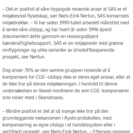
– Det er positivt at våre hyppigste reisende anser at SAS er et
miljøbevisst flyselskap, sier Niels-Eirik Nertun, SAS konsernets
miljødirektør. – Vi har siden 1990-tallet arbeidet målrettet med
å senke våre utslipp, og har hvert år siden 1996 åpent
dokumentert dette gjennom en revisorgodkjent
bærekraftighetsrapport. SAS er en miljøpionèr med grønne
innflygninger og ulike varianter av drivstoffbesparende
prosjekt, sier Nertun.
Dog anser 76% av den samme gruppen reisende at å
kompensere for CO2 –utslipp ikke er deres eget ansvar, eller at
de ikke tror på denne miljøløsningen. I henhold til denne
undersøkelsen er likevel nordmenn de som CO2 -kompenserer
sine reiser mest i Skandinavia.
– Mindre positivt er det at så mange ikke tror på den
grunnleggende mekanismen i Kyoto-protokollen, med
kompensering av egne utslipp i et handelssystem eller i
sertifisert prosjekt, sier Niels-Eirik Nertun. – Ettersom revisorer