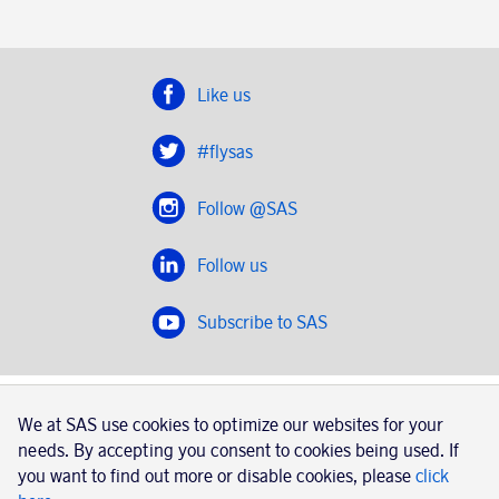
Like us
#flysas
Follow @SAS
Follow us
Subscribe to SAS
SAS 2020
We at SAS use cookies to optimize our websites for your
SAS AB, registration number 556606-8499, SE-195 87
needs. By accepting you consent to cookies being used. If
Stockholm, Sweden
you want to find out more or disable cookies, please
click