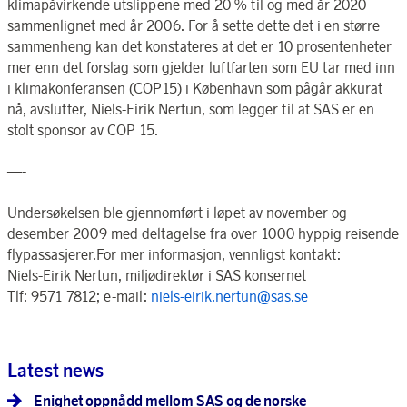
klimapåvirkende utslippene med 20 % til og med år 2020
sammenlignet med år 2006. For å sette dette det i en større
sammenheng kan det konstateres at det er 10 prosentenheter
mer enn det forslag som gjelder luftfarten som EU tar med inn
i klimakonferansen (COP15) i København som pågår akkurat
nå, avslutter, Niels-Eirik Nertun, som legger til at SAS er en
stolt sponsor av COP 15.
—-
Undersøkelsen ble gjennomført i løpet av november og
desember 2009 med deltagelse fra over 1000 hyppig reisende
flypassasjerer.For mer informasjon, vennligst kontakt:
Niels-Eirik Nertun, miljødirektør i SAS konsernet
Tlf: 9571 7812; e-mail:
niels-eirik.nertun@sas.se
Latest news
Enighet oppnådd mellom SAS og de norske