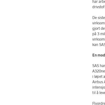
har arb
drivstof
De siste
virksom
gjort d
på 3 mil
virksom
kan SAS
En mode
SAS har
A320neo
i løpet
Airbus 
intensj
til å le
Flyordr