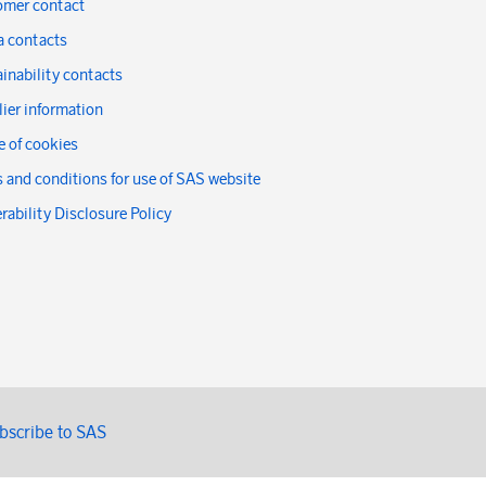
omer contact
a contacts
inability contacts
ier information
 of cookies
 and conditions for use of SAS website
rability Disclosure Policy
bscribe to SAS