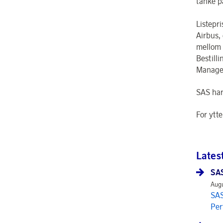
tanke p
Listepr
Airbus, 
mellom 
Bestill
Manage
SAS har
For ytt
Lates
SAS
Augu
SAS
Per