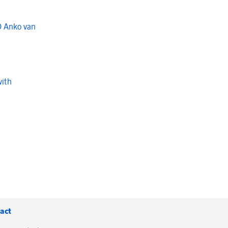
O Anko van
with
act