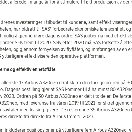
eidet allerede i mange år for å stimulere til økt produksjon av de
f.
 årenes investeringer i tilbudet til kundene, samt effektiviseringer
heten, har bidratt til SAS’ forbedrete økonomiske lønnsomhet, o
et mulig å gjennomføre dagens ordre. SAS jobber nå med effektivi
liarder SEK frem til 2020. Selv etter 2020 må SAS fortsette å effe
heten, og gjennom fornyelsen av flyflåten, og innføringen av en e
 ytterligere effektivisere den operative plattformen.
rne og effektiv enhetsflåte
 allerede 17 Airbus A320neo i trafikk fra den forrige ordren på 3
. Dagens bestilling gjør at SAS kommer til å ha minst 80 A320neo
 av 2023. Ordren på 50 Airbus A320neo er delt i to deler. De første
A320neo, med leveranse fra våren 2019 til 2021, er sikret gjenno
onsavtaler med leasing-givere. De resterende 35 Airbus A320ne
veres direkte fra direkte fra Airbus frem til 2023.
en inkluderer også opsjoner på ytterligere fem Airbus A320neo. V