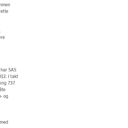
Sammen
rette
,
ære
g har SAS
12. I takt
eing 737
åte
m- og
e med