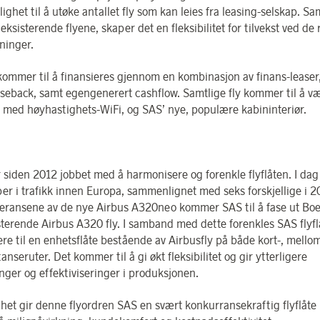
ighet til å utøke antallet fly som kan leies fra leasing-selskap. 
ksisterende flyene, skaper det en fleksibilitet for tilvekst ved de 
ninger.
kommer til å finansieres gjennom en kombinasjon av finans-leaser
aseback, samt egengenerert cashflow. Samtlige fly kommer til å v
t med høyhastighets-WiFi, og SAS’ nye, populære kabininteriør.
 siden 2012 jobbet med å harmonisere og forenkle flyflåten. I da
per i trafikk innen Europa, sammenlignet med seks forskjellige i 20
eransene av de nye Airbus A320neo kommer SAS til å fase ut Bo
sterende Airbus A320 fly. I samband med dette forenkles SAS flyfl
ere til en enhetsflåte bestående av Airbusfly på både kort-, mello
anseruter. Det kommer til å gi økt fleksibilitet og gir ytterligere
inger og effektiviseringer i produksjonen.
het gir denne flyordren SAS en svært konkurransekraftig flyflåt