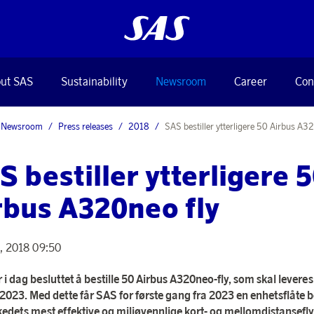
ut SAS
Sustainability
Newsroom
Career
Con
Newsroom
Press releases
2018
SAS bestiller ytterligere 50 Airbus A3
S bestiller ytterligere 
rbus A320neo fly
0, 2018 09:50
i dag besluttet å bestille 50 Airbus A320neo-fly, som skal leveres
l 2023. Med dette får SAS for første gang fra 2023 en enhetsflåte
edets mest effektive og miljøvennlige kort- og mellomdistansefly