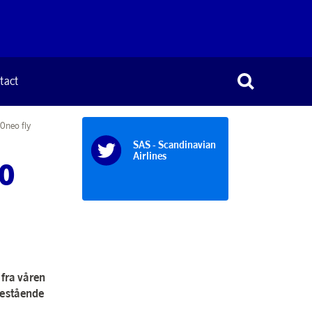
tact
20neo fly
SAS - Scandinavian
Airlines
50
 fra våren
 bestående
.