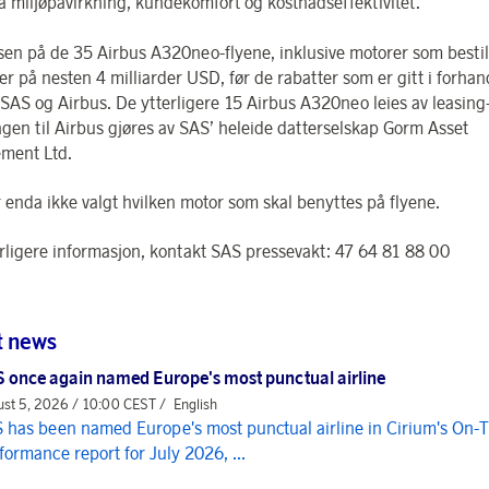
å miljøpåvirkning, kundekomfort og kostnadseffektivitet.
isen på de 35 Airbus A320neo-flyene, inklusive motorer som bestil
er på nesten 4 milliarder USD, før de rabatter som er gitt i forha
SAS og Airbus. De ytterligere 15 Airbus A320neo leies av leasing
ingen til Airbus gjøres av SAS’ heleide datterselskap Gorm Asset
ment Ltd.
 enda ikke valgt hvilken motor som skal benyttes på flyene.
erligere informasjon, kontakt SAS pressevakt: 47 64 81 88 00
t news
 once again named Europe's most punctual airline
st 5, 2026 / 10:00 CEST /
English
 has been named Europe's most punctual airline in Cirium's On-
formance report for July 2026, ...