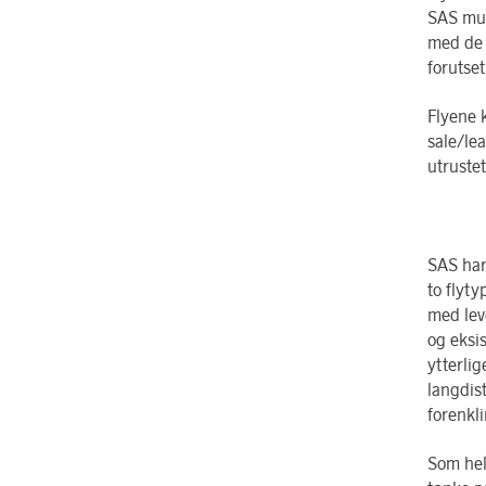
SAS mul
med de e
forutset
Flyene 
sale/le
utruste
SAS har
to flyty
med lev
og eksi
ytterlig
langdist
forenkl
Som hel