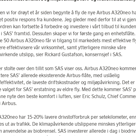
 vi for drøyt et år siden begynte å fly de nye Airbus A320neo har
t positiv respons fra kundene. Jeg gleder med derfor til at vi gj
dren kan fortsette å forbedre og investere i vårt tilbud til kunde
i SAS’ framtid. Dessuten skaper vi for første gang en enhetsflåt
le 50 Airbus A320neo får vi tilgang til markedets mest effektive fl
ere effektivisere vår virksomhet, samt ytterligere minske våre
virkende utslipp, sier Rickard Gustafson, konsernsjef i SAS.
 stolte over den tillit som SAS viser oss. Airbus A320neo kommer 
tere SAS’ allerede eksisterende Airbus-flåte, med uslåelig
feffektivitet, de laveste driftskostnader og miljøpåvirkning. Det er
e valget for SAS’ erstatning av eldre fly. Med dette kommer SAS’ 
nne nyte den beste komfort i luften, sier Eric Schulz, Chief Comme
i Airbus.
A320neo har 15-20% lavere drivstofforbruk per setekilometer, enn
es ut av trafikk. De klimapåvirkende utslippene minskes ytterlige
 anvendelse av biobrensel. SAS investerer allerede i dag i biodrivs