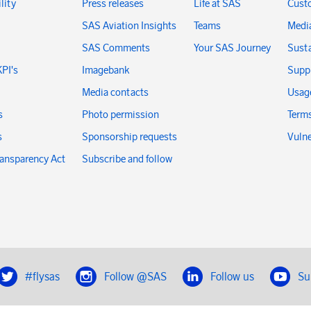
lity
Press releases
Life at SAS
Cust
SAS Aviation Insights
Teams
Medi
SAS Comments
Your SAS Journey
Susta
KPI's
Imagebank
Suppl
Media contacts
Usage
s
Photo permission
Terms
s
Sponsorship requests
Vulne
ransparency Act
Subscribe and follow
#flysas
Follow @SAS
Follow us
Su