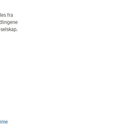
les fra
ndlingene
-selskap.
Time