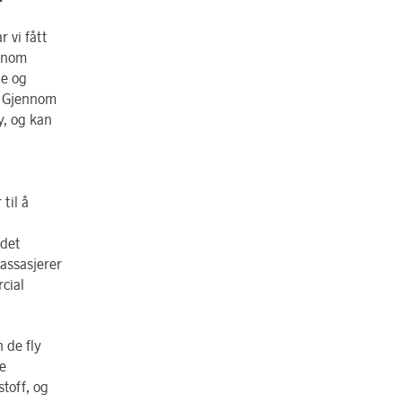
 vi fått
ennom
ne og
e. Gjennom
y, og kan
til å
 det
passasjerer
rcial
 de fly
re
toff, og