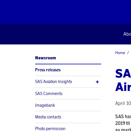
Abo
Home
Newsroom
SA
Press releases
SAS Aviation Insights
Ai
SAS Comments
April 1
Imagebank
SAS har 
Media contacts
2019 ti
Photo permission
av mark