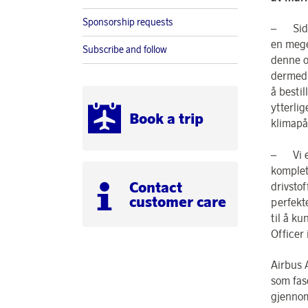
Sponsorship requests
– Siden
en mege
Subscribe and follow
denne or
dermed 
å bestil
ytterlig
Book a trip
klimapå
– Vi er
komplet
Contact
drivstof
customer care
perfekt
til å ku
Officer 
Airbus 
som fas
gjennom