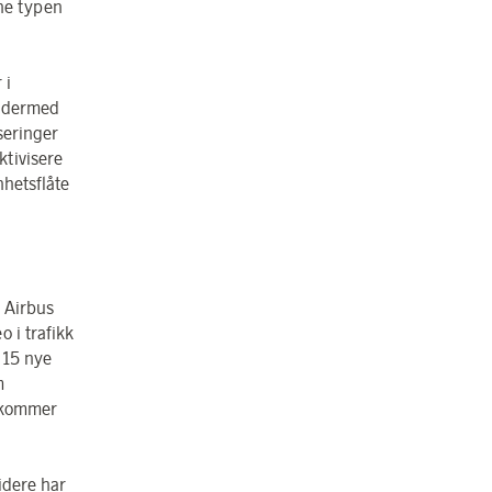
nne typen
 i
g dermed
seringer
ktivisere
nhetsflåte
0 Airbus
 i trafikk
 15 nye
m
o kommer
idere har